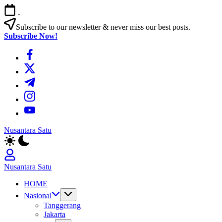
Skip
-
to
content
Subscribe to our newsletter & never miss our best posts.
Subscribe Now!
https://www.facebook.com/
https://twitter.com/
https://t.me/
https://www.instagram.com/
https://youtube.com/
Nusantara Satu
Berita
Untuk
Nusantara
Nusantara Satu
Berita
HOME
Untuk
Nusantara
Nasional
Tanggerang
Jakarta