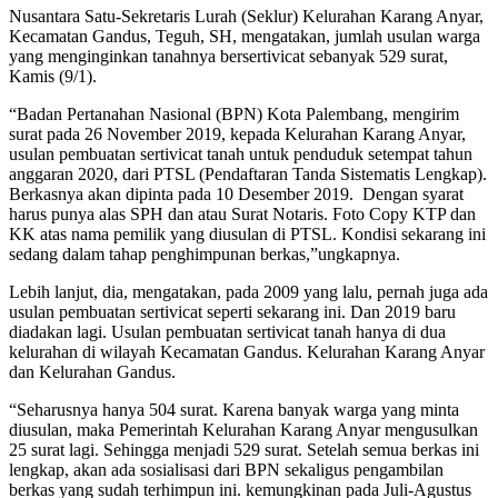
Nusantara Satu-Sekretaris Lurah (Seklur) Kelurahan Karang Anyar,
Kecamatan Gandus, Teguh, SH, mengatakan, jumlah usulan warga
yang menginginkan tanahnya bersertivicat sebanyak 529 surat,
Kamis (9/1).
“Badan Pertanahan Nasional (BPN) Kota Palembang, mengirim
surat pada 26 November 2019, kepada Kelurahan Karang Anyar,
usulan pembuatan sertivicat tanah untuk penduduk setempat tahun
anggaran 2020, dari PTSL (Pendaftaran Tanda Sistematis Lengkap).
Berkasnya akan dipinta pada 10 Desember 2019. Dengan syarat
harus punya alas SPH dan atau Surat Notaris. Foto Copy KTP dan
KK atas nama pemilik yang diusulan di PTSL. Kondisi sekarang ini
sedang dalam tahap penghimpunan berkas,”ungkapnya.
Lebih lanjut, dia, mengatakan, pada 2009 yang lalu, pernah juga ada
usulan pembuatan sertivicat seperti sekarang ini. Dan 2019 baru
diadakan lagi. Usulan pembuatan sertivicat tanah hanya di dua
kelurahan di wilayah Kecamatan Gandus. Kelurahan Karang Anyar
dan Kelurahan Gandus.
“Seharusnya hanya 504 surat. Karena banyak warga yang minta
diusulan, maka Pemerintah Kelurahan Karang Anyar mengusulkan
25 surat lagi. Sehingga menjadi 529 surat. Setelah semua berkas ini
lengkap, akan ada sosialisasi dari BPN sekaligus pengambilan
berkas yang sudah terhimpun ini. kemungkinan pada Juli-Agustus