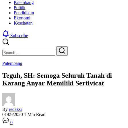
Palembang
Politik
Pendidikan
Ekonomi
Kesehatan
Subscribe
Close
Search
Search
Palembang
Teguh, SH: Semoga Seluruh Tanah di
Karang Anyar Memiliki Sertivicat
By
redaksi
01/09/2020
1 Min Read
0