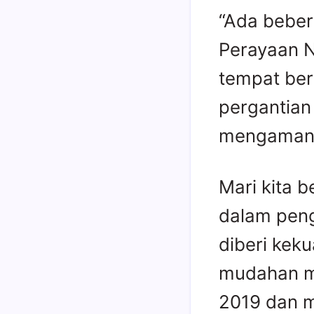
“Ada beber
Perayaan N
tempat be
pergantian
mengamank
Mari kita 
dalam pen
diberi kek
mudahan m
2019 dan 