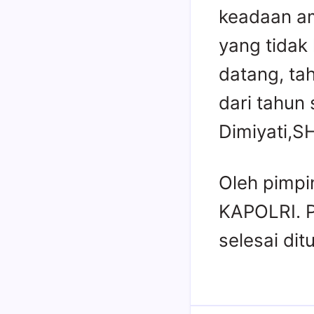
keadaan am
yang tidak
datang, ta
dari tahun
Dimiyati,SH
Oleh pimpi
KAPOLRI. P
selesai di