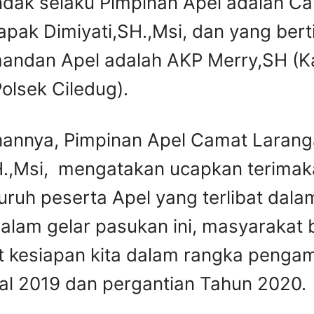
ndak selaku Pimpinan Apel adalah C
apak Dimiyati,SH.,Msi, dan yang bert
andan Apel adalah AKP Merry,SH (K
Polsek Ciledug).
hannya, Pimpinan Apel Camat Laran
H.,Msi, mengatakan ucapkan terimak
uruh peserta Apel yang terlibat dala
alam gelar pasukan ini, masyarakat b
t kesiapan kita dalam rangka penga
al 2019 dan pergantian Tahun 2020.