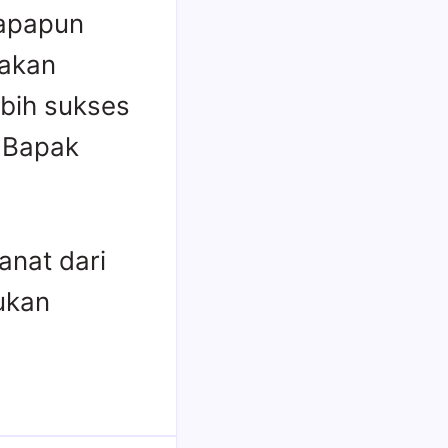
 apapun
 akan
ebih sukses
 Bapak
anat dari
ukan