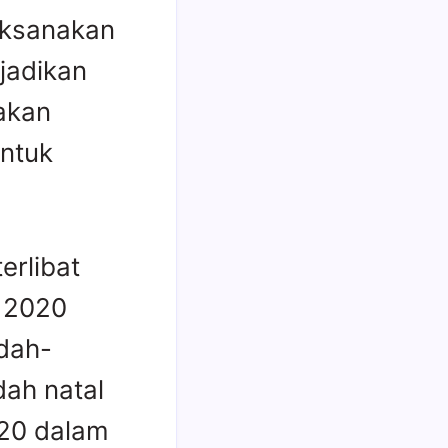
aksanakan
 jadikan
akan
untuk
erlibat
 2020
udah-
ah natal
020 dalam