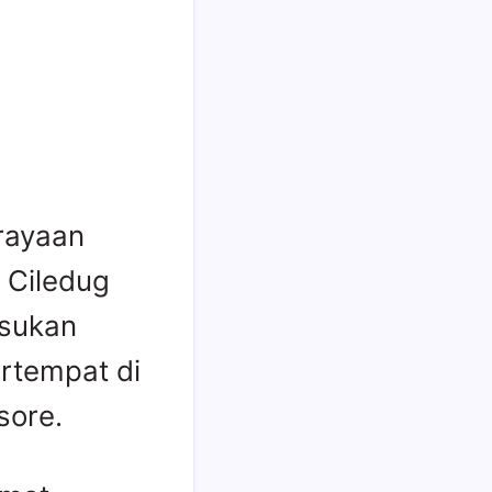
rayaan
 Ciledug
asukan
ertempat di
sore.