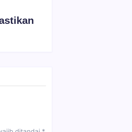
astikan
ajib ditandai
*