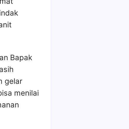
amat
indak
anit
gan Bapak
asih
m gelar
isa menilai
manan