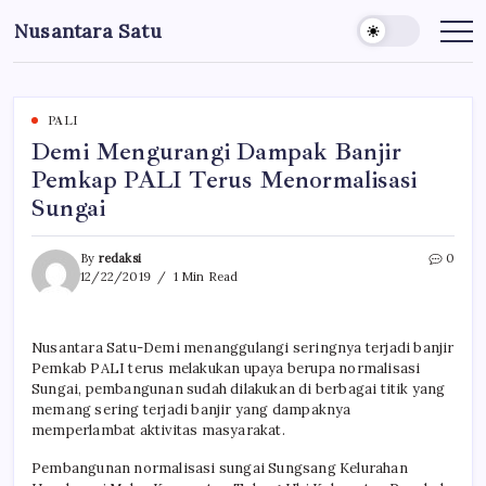
Skip
Nusantara Satu
to
Berita
Untuk
content
Nusantara
PALI
Demi Mengurangi Dampak Banjir
Pemkap PALI Terus Menormalisasi
Sungai
By
redaksi
0
12/22/2019
1 Min Read
Nusantara Satu-Demi menanggulangi seringnya terjadi banjir
Pemkab PALI terus melakukan upaya berupa normalisasi
Sungai, pembangunan sudah dilakukan di berbagai titik yang
memang sering terjadi banjir yang dampaknya
memperlambat aktivitas masyarakat.
Pembangunan normalisasi sungai Sungsang Kelurahan