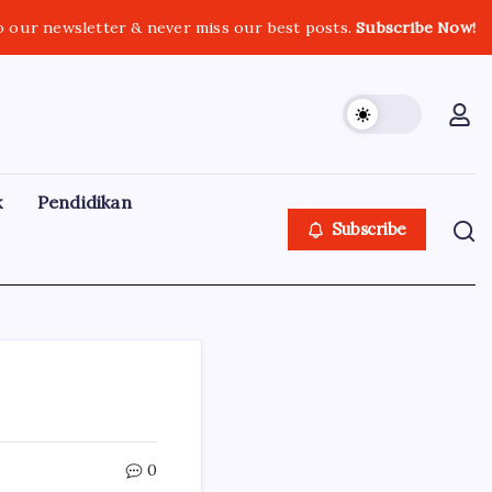
o our newsletter & never miss our best posts.
Subscribe Now!
k
Pendidikan
Subscribe
0