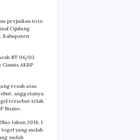
us perjudian toto
inal Cijulang
g, Kabupaten
seah RT 06/03
s Ciamis AKBP
yang resah atas
sebut, anggotanya
gel tersebut telah
P Bismo.
Shio tahun 2018, 1
n togel yang sudah
 yang sudah