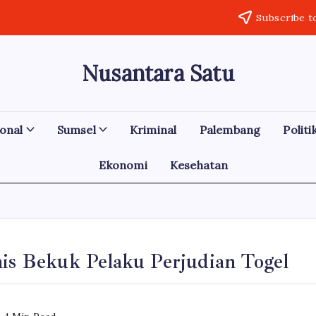
Subscribe t
Nusantara Satu
Berita
Untuk
Nusantara
onal
Sumsel
Kriminal
Palembang
Politi
Ekonomi
Kesehatan
mis Bekuk Pelaku Perjudian Togel