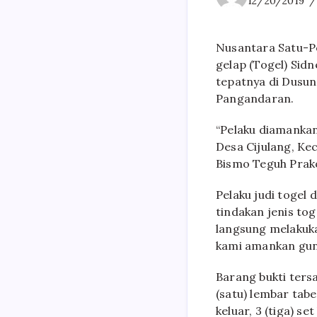
12/20/2019
Nusantara Satu-Po
gelap (Togel) Sidn
tepatnya di Dusun
Pangandaran.
“Pelaku diamanka
Desa Cijulang, Ke
Bismo Teguh Prakos
Pelaku judi togel
tindakan jenis to
langsung melakuka
kami amankan gun
Barang bukti tersa
(satu) lembar tab
keluar, 3 (tiga) se