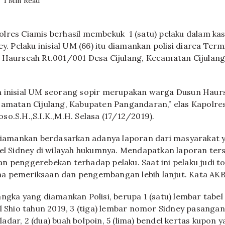
1 Min Read
lres Ciamis berhasil membekuk 1 (satu) pelaku dalam kas
ey. Pelaku inisial UM (66) itu diamankan polisi diarea Term
 Haurseah Rt.001/001 Desa Cijulang, Kecamatan Cijulan
n inisial UM seorang sopir merupakan warga Dusun Haur
camatan Cijulang, Kabupaten Pangandaran,” elas Kapolre
o.S.H.,S.I.K.,M.H. Selasa (17/12/2019).
 diamankan berdasarkan adanya laporan dari masyarakat 
gel Sidney di wilayah hukumnya. Mendapatkan laporan ter
n penggerebekan terhadap pelaku. Saat ini pelaku judi to
a pemeriksaan dan pengembangan lebih lanjut. Kata AKB
ngka yang diamankan Polisi, berupa 1 (satu) lembar tabel 
el Shio tahun 2019, 3 (tiga) lembar nomor Sidney pasanga
t ladar, 2 (dua) buah bolpoin, 5 (lima) bendel kertas kupon