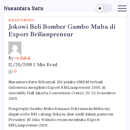
Skip
Nusantara Satu
to
Berita
Untuk
content
Nusantara
JAKARTA
MUBA
Jokowi Beli Bomber Gambo Muba di
Export Brilianpreneur
By
redaksi
12/20/2019
2 Min Read
0
Nusantara Satu-Sebanyak 150 pelaku UMKM terbaik
Indonesia mengikuti Export BRILianpreneur 2019, di
Assembly Hall Jakarta Convention Center, 20-22 Desember
2019.
Pengerajin Gambo Muba Binaaan Dekranasda Muba ini,
diajak serta BRI cabang Sekayu, ikut andil dalam pameran.
Presiden’ RI Joko Widodo resmi membuka Export
BRILianpreneur 2019.