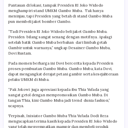
Pantauan di lokasi, tampak Presiden RI Joko Widodo
menghampiri stand UMKM Gambo Muba. Tak hanya
meninjau, tapi Presiden yang betah di stand Gambo Muba
pun membeli jaket bomber Gambo.
“Tadi Presiden RI Joko Widodo beli jaket Gambo Muba.
Presiden bilang sangat senang dengan motifnya. Apalagi
setelah batik Gambo Muba berbahan dari limbah getah
Gambir untuk warnanya,” ungkap Desainer Gambo Muba,
Dovi Rustam.
Pada momen berharga ini Dovi bercerita kepada Presiden
proses pembuatan Gambo Muba. Gambo Muba, kata Dovi,
dapat mengangkat derajat petani gambir serta kesejahteraan
pelaku UMKM di Muba.
“Pak Jokowi juga apresiasi kepada ibu Thia Yufada yang
sangat getol dengan mempromosikan Gambo Muba. Di
tangan Thia, kini Gambo Muba jadi trend dunia fashion,”
ucapnya.
Terpisah, Inisiator Gambo Muba Thia Yufada Dodi Reza
mengucapkan terima kasih kepada Presiden RI Joko Widodo
yang telah menyempatkan mampir dan membeli produk