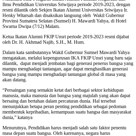
Ilmu Pendidikan Universitas Sriwijaya periode 2019-2023, dengan
resmi dilantik oleh Sekjen Ikatan Alumni Universitas Sriwijaya Ir.
Henky Witarsah dan disaksikan langsung oleh Wakil Gubernur
Provinsi Sumatera Selatan (Sumsel) H. Mawardi Yahya, di Hotel
Swarna Dwipa (7/12) Malam.
Ketua Ikatan Alumni FKIP Unsri periode 2019-2023 resmi dijabat
oleh Dr. H. Akhmad Najib, S.H., M. Hum.
Dalam kata sambutannya Wakil Gubernur Sumsel Mawardi Yahya
mengatakan, melalui kepengurusan IKA FKIP Unsri yang baru saja
dilantik, dapat menjadi jembatan bagi generasi penerus bangsa yang
mampu menghadapi tantangan, agar dapat menghasilkan generasi
bangsa yang mampu menghadapi tantangan global di masa yang
akan datang.
“Persaingan yang semakin ketat dari berbagai sektor kehidupan
manusia, maka manusia dan bangsa yang majulah yang akan dapat
bersaing dan bertahan dalam percaturan dunia. Hal tersebut
menunjukkan betapa peran penting pendidikan sebagai pedoman
membentuk kepribadian, kemampuan suatu bangsa dan masyarakat
dunia,” katanya
Menurutnya, Pendidikan harus menjadi salah satu faktor penentu
masa depan suatu bangsa. Oleh karenanya, negara harus