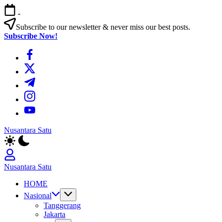
Skip
-
to
content
Subscribe to our newsletter & never miss our best posts.
Subscribe Now!
https://www.facebook.com/
https://twitter.com/
https://t.me/
https://www.instagram.com/
https://youtube.com/
Nusantara Satu
Berita
Untuk
Nusantara
Nusantara Satu
Berita
HOME
Untuk
Nusantara
Nasional
Tanggerang
Jakarta