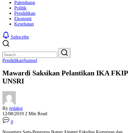
Palembang
Politik
Pendidikan
Ekonomi
Kesehatan
Subscribe
Close
Search
Search
Pendidikan
Sumsel
Mawardi Saksikan Pelantikan IKA FKIP
UNSRI
By
redaksi
12/08/2019
2 Min Read
0
Nusantara Satu-Pengurus Ikatan Alumni Fakultas Keguruan dan