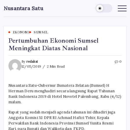
Skip
Nusantara Satu
to
Berita
Untuk
content
Nusantara
EKONOMI
SUMSEL
Pertumbuhan Ekonomi Sumsel
Meningkat Diatas Nasional
By
redaksi
0
12/05/2019
2 Min Read
Nusantara Satu-Gubernur Sumatera Selatan (Sumsel) H
Herman Deru menghadiri secara langsung Rapat Tahunan
Bank Indonesia 2019 di Hotel Novotel Palembang, Rabu (4/12)
malam.
Rapat yang sudah menjadi agenda tahunan ini dihadiri juga
Anggota Komisi XI DPR RI Achmad Hafizi Tohir, Kepala
Perwakilan Bank Indonesia Provinsi Sumsel Yunita Resmi
Sari, para Bupati dan Walikota dan FKPD.