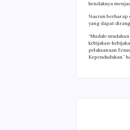
hendaknya menjad
Nasrun berharap s
yang dapat diran
“Mudah-mudahan s
kebijakan-kebijak
pelaksanaan Sens
Kependudukan.” ha