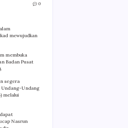
0
dalam
tekad mewujudkan
lam membuka
kan Badan Pusat
.
an segera
an Undang-Undang
 melalui
 dapat
”ucap Nasrun