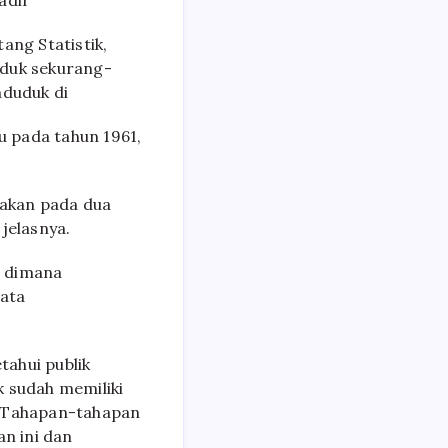
adir
ng Statistik,
uduk sekurang-
nduduk di
u pada tahun 1961,
akan pada dua
jelasnya.
, dimana
ata
ahui publik
k sudah memiliki
. Tahapan-tahapan
an ini dan