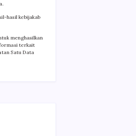
a.
l-hasil kebijakab
ntuk menghasilkan
formasi terkait
tan Satu Data