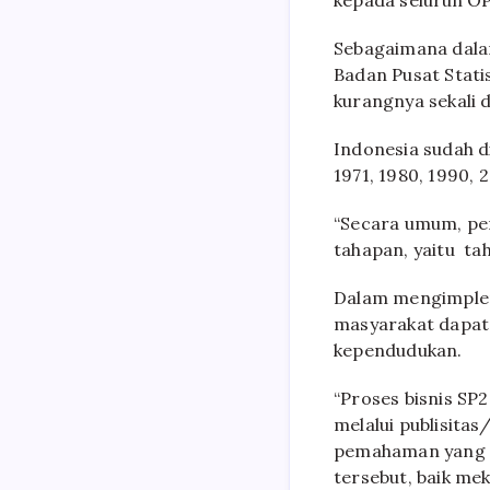
kepada seluruh O
Sebagaimana dala
Badan Pusat Stati
kurangnya sekali 
Indonesia sudah d
1971, 1980, 1990, 
“Secara umum, pe
tahapan, yaitu ta
Dalam mengimplem
masyarakat dapat
kependudukan.
“Proses bisnis SP
melalui publisitas
pemahaman yang cu
tersebut, baik me