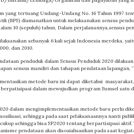
PD/Instansi/Lembaga/Organisasi dan paguyuban yang h
m yang tertuang Undang-Undang No. 16 Tahun 1997 tenta
stik (BPS) diamanatkan untuk melaksanakan sensus pend
dalam 10 (sepuluh) tahun, Dalam perjalanannya,sensus pe
ilaksanakan sebanyak 6 kali sejak Indonesia merdeka, yait
2000, dan 2010.
ndataan penduduk dalam Sensus Penduduk 2020 dilaksan
hapan sensus mandiri dan tahapan pendataan lapangan, ” 
entasikan metode baru ini dapat diketahui masyarakat
 berpatisipasi dalam mewujudkan program Sumsel satu d
2020 dalam mengimplementasikan metode baru perlu diket
/sosilisasi, sehingga pada saat pelaksanaannya nanti publi
kup sehingga bisa SP2020 tentang berpartisipasi aktif
kanisme pendataan akan disosialisasikan pada saat kegiat