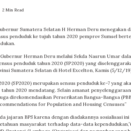
2 Min Read
Gubernur Sumatera Selatan H Herman Deru menegakan 
sus penduduk ke tujuh tahun 2020 pemprov Sumsel ber
udukan.
an Gubernur Herman Deru melalui Sekda Nasrun Umar da
 sensus penduduk tahun 2020 (SP2020) yang diselenggara
ovinsi Sumatera Selatan di Hotel Excelton, Kamis (5/12/19)
2020 (SP2020) merupakan sensus penduduk ke-7 yang ak
a tahun 2020 mendatang. Selain amanat penyelenggara
juga direkomendasikan Perserikatan Bangsa-Bangsa (PBB)
Recommendations for Population and Housing Censuses”
da jajaran BPS karena dengan diadakannya sosialisasi ini
tahuan masyarakat terhadap data-data kependudukan,