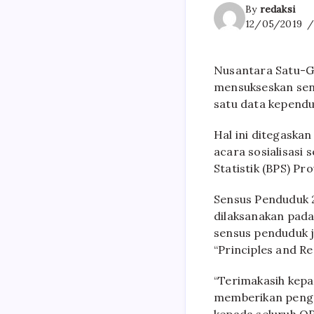
By
redaksi
12/05/2019
Nusantara Satu-
mensukseskan sen
satu data kepend
Hal ini ditegask
acara sosialisasi
Statistik (BPS) Pr
Sensus Penduduk 
dilaksanakan pad
sensus penduduk 
“Principles and 
“Terimakasih kepa
memberikan penge