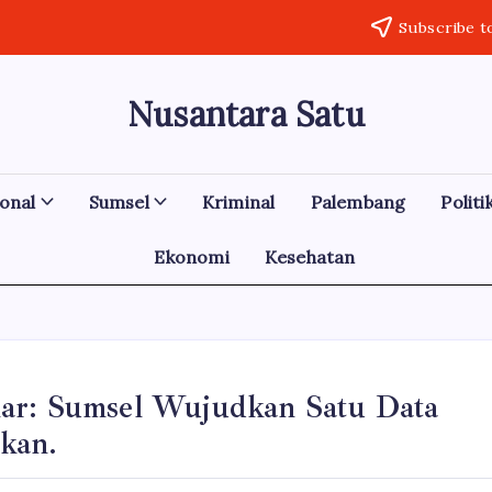
Subscribe t
Nusantara Satu
Berita
Untuk
Nusantara
onal
Sumsel
Kriminal
Palembang
Politi
Ekonomi
Kesehatan
r: Sumsel Wujudkan Satu Data
kan.