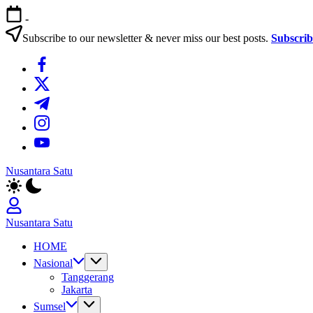
Skip
-
to
content
Subscribe to our newsletter & never miss our best posts.
Subscri
https://www.facebook.com/
https://twitter.com/
https://t.me/
https://www.instagram.com/
https://youtube.com/
Nusantara Satu
Berita
Untuk
Nusantara
Nusantara Satu
Berita
HOME
Untuk
Nusantara
Nasional
Tanggerang
Jakarta
Sumsel