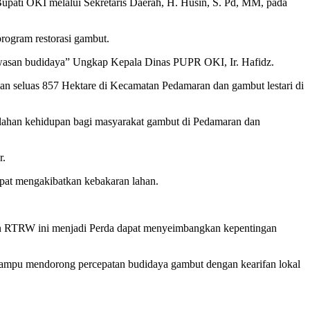
upati OKI melalui Sekretaris Daerah, H. Husin, S. Pd, MM, pada
rogram restorasi gambut.
kawasan budidaya” Ungkap Kepala Dinas PUPR OKI, Ir. Hafidz.
lan seluas 857 Hektare di Kecamatan Pedamaran dan gambut lestari di
eri lahan kehidupan bagi masyarakat gambut di Pedamaran dan
r.
pat mengakibatkan kebakaran lahan.
ngan RTRW ini menjadi Perda dapat menyeimbangkan kepentingan
mampu mendorong percepatan budidaya gambut dengan kearifan lokal