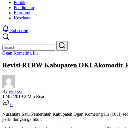
Politik
Pendidikan
Ekonomi
Kesehatan
Subscribe
Close
Search
Search
Ogan Komering Ilir
Revisi RTRW Kabupaten OKI Akomodir 
By
redaksi
12/02/2019
2 Min Read
0
Nusantara Satu-Pemerintah Kabupaten Ogan Komering Ilir (OKI) s
perlindungan gambut.