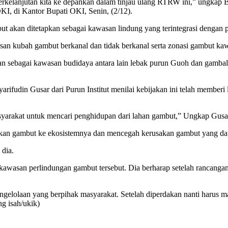
kelanjutan kita ke depankan dalam tinjau ulang RTRW ini,” ungkap B
OKI, di Kantor Bupati OKI, Senin, (2/12).
 akan ditetapkan sebagai kawasan lindung yang terintegrasi dengan p
asan kubah gambut berkanal dan tidak berkanal serta zonasi gambut 
ikan sebagai kawasan budidaya antara lain lebak purun Guoh dan gamba
Syarifudin Gusar dari Purun Institut menilai kebijakan ini telah memb
yarakat untuk mencari penghidupan dari lahan gambut,” Ungkap Gusa
ikan gambut ke ekosistemnya dan mencegah kerusakan gambut yang da
 dia.
a kawasan perlindungan gambut tersebut. Dia berharap setelah ranca
gelolaan yang berpihak masyarakat. Setelah diperdakan nanti harus 
ng isah/ukik)