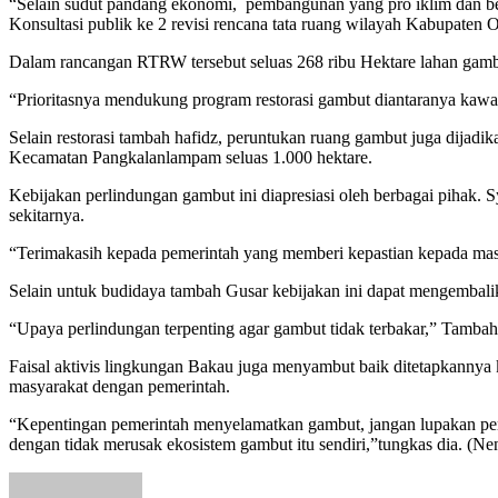
“Selain sudut pandang ekonomi, pembangunan yang pro iklim dan ber
Konsultasi publik ke 2 revisi rencana tata ruang wilayah Kabupaten 
Dalam rancangan RTRW tersebut seluas 268 ribu Hektare lahan gambut
“Prioritasnya mendukung program restorasi gambut diantaranya kaw
Selain restorasi tambah hafidz, peruntukan ruang gambut juga dijad
Kecamatan Pangkalanlampam seluas 1.000 hektare.
Kebijakan perlindungan gambut ini diapresiasi oleh berbagai pihak. 
sekitarnya.
“Terimakasih kepada pemerintah yang memberi kepastian kepada mas
Selain untuk budidaya tambah Gusar kebijakan ini dapat mengembal
“Upaya perlindungan terpenting agar gambut tidak terbakar,” Tambah
Faisal aktivis lingkungan Bakau juga menyambut baik ditetapkanny
masyarakat dengan pemerintah.
“Kepentingan pemerintah menyelamatkan gambut, jangan lupakan pen
dengan tidak merusak ekosistem gambut itu sendiri,”tungkas dia. (Ne