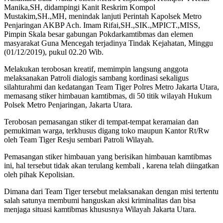
Manika,SH, didampingi Kanit Reskrim Kompol
Mustakim,SH.,MH, menindak lanjuti Perintah Kapolsek Metro
Penjaringan AKBP Ach. Imam Rifai,SH.,SIK.,MPICT.,MISS,
Pimpin Skala besar gabungan Pokdarkamtibmas dan elemen
masyarakat Guna Mencegah terjadinya Tindak Kejahatan, Minggu
(01/12/2019), pukul 02.20 Wib.
Melakukan terobosan kreatif, memimpin langsung anggota
melaksanakan Patroli dialogis sambang kordinasi sekaligus
silahturahmi dan kedatangan Team Tiger Polres Metro Jakarta Utara,
memasang stiker himbauan kamtibmas, di 50 titik wilayah Hukum
Polsek Metro Penjaringan, Jakarta Utara.
Terobosan pemasangan stiker di tempat-tempat keramaian dan
pemukiman warga, terkhusus digang toko maupun Kantor Rt/Rw
oleh Team Tiger Resju sembari Patroli Wilayah.
Pemasangan stiker himbauan yang berisikan himbauan kamtibmas
ini, hal tersebut tidak akan terulang kembali , karena telah diingatkan
oleh pihak Kepolisian.
Dimana dari Team Tiger tersebut melaksanakan dengan misi tertentu
salah satunya membumi hanguskan aksi kriminalitas dan bisa
menjaga situasi kamtibmas khususnya Wilayah Jakarta Utara.