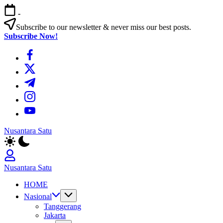
Skip
-
to
content
Subscribe to our newsletter & never miss our best posts.
Subscribe Now!
https://www.facebook.com/
https://twitter.com/
https://t.me/
https://www.instagram.com/
https://youtube.com/
Nusantara Satu
Berita
Untuk
Nusantara
Nusantara Satu
Berita
HOME
Untuk
Nusantara
Nasional
Tanggerang
Jakarta