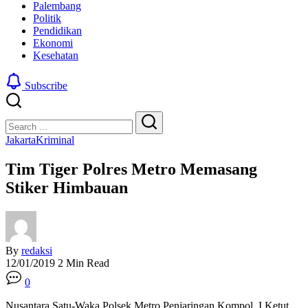
Palembang
Politik
Pendidikan
Ekonomi
Kesehatan
Subscribe
Close
Search
Search
Jakarta
Kriminal
Tim Tiger Polres Metro Memasang
Stiker Himbauan
By
redaksi
12/01/2019
2 Min Read
0
Nusantara Satu-Waka Polsek Metro Penjaringan Kompol I Ketut