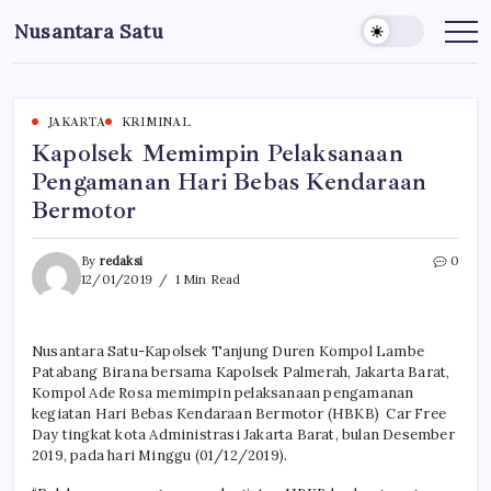
Skip
Nusantara Satu
to
Berita
Untuk
content
Nusantara
JAKARTA
KRIMINAL
Kapolsek Memimpin Pelaksanaan
Pengamanan Hari Bebas Kendaraan
Bermotor
By
redaksi
0
12/01/2019
1 Min Read
Nusantara Satu-Kapolsek Tanjung Duren Kompol Lambe
Patabang Birana bersama Kapolsek Palmerah, Jakarta Barat,
Kompol Ade Rosa memimpin pelaksanaan pengamanan
kegiatan Hari Bebas Kendaraan Bermotor (HBKB) Car Free
Day tingkat kota Administrasi Jakarta Barat, bulan Desember
2019, pada hari Minggu (01/12/2019).