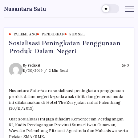
Skip
Nusantara Satu
to
Berita
Untuk
content
Nusantara
PALEMBANG
PENDIDIKAN
SUMSEL
Sosialisasi Peningkatan Penggunaan
Produk Dalam Negeri
By
redaksi
0
11/30/2019
2 Min Read
Nusantara Satu-Acara sosialisasi peningkatan penggunaan
produk dalam negeri kepada anak didik dan generasi muda
ini dilaksanakan di Hotel The Zury jalan radial Palembang
(30/11/2019).
Giat sosialisasi ini juga dihadiri Kementerian Perdagangan
RI, Kadis Perdagangan Provinsi Sumsel Iwan Gunawan,
Wawako Palembang Fitrianti Agustinda dan Mahasiswa serta
Pelajar SMA/SMK.