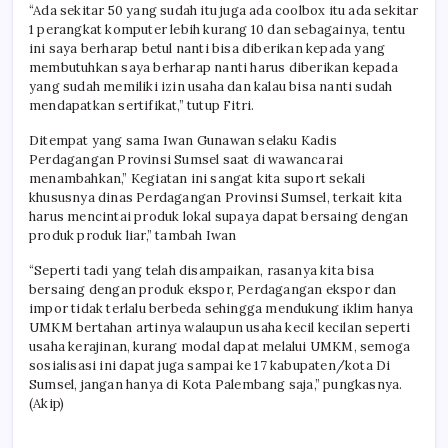
“Ada sekitar 50 yang sudah itu juga ada coolbox itu ada sekitar
1 perangkat komputer lebih kurang 10 dan sebagainya, tentu
ini saya berharap betul nanti bisa diberikan kepada yang
membutuhkan saya berharap nanti harus diberikan kepada
yang sudah memiliki izin usaha dan kalau bisa nanti sudah
mendapatkan sertifikat,” tutup Fitri.
Ditempat yang sama Iwan Gunawan selaku Kadis
Perdagangan Provinsi Sumsel saat di wawancarai
menambahkan,” Kegiatan ini sangat kita suport sekali
khususnya dinas Perdagangan Provinsi Sumsel, terkait kita
harus mencintai produk lokal supaya dapat bersaing dengan
produk produk liar,” tambah Iwan
“Seperti tadi yang telah disampaikan, rasanya kita bisa
bersaing dengan produk ekspor, Perdagangan ekspor dan
impor tidak terlalu berbeda sehingga mendukung iklim hanya
UMKM bertahan artinya walaupun usaha kecil kecilan seperti
usaha kerajinan, kurang modal dapat melalui UMKM, semoga
sosialisasi ini dapat juga sampai ke 17 kabupaten/kota Di
Sumsel, jangan hanya di Kota Palembang saja,” pungkasnya.
(Akip)