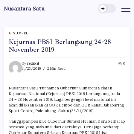
Skip
Nusantara Satu
to
Berita
Untuk
content
Nusantara
SUMSEL
Kejurnas PBSI Berlangsung 24-28
November 2019
By
redaksi
0
11/23/2019
2 Min Read
Nusantara Satu-Turnamen Gubernur Sumatera Selatan
Kejuaraan Nasional (Kejurnas) PBSI 2019 berlangsung pada
24 – 28 November 2019. Laga bergengsi level nasional ini
akan dilaksanakan di GOR Dempo dan GOR Ranau Jakabaring
Sport Centre, Palembang. Sabtu (23/11/2019)
Tanggapan positive Gubernur Sumsel Herman Deru berharap
prestasi yang malsimal dari daerahnya, Deru juga berharap
Gubernur Sumatera Selatan Kejurnas PBSI 2019 bisa