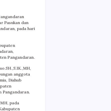
 Pangandaran
lar Pasukan dan
andaran, pada hari
abupaten
ndaran,
aten Pangandaran.
so.SH.,S.IK.,MH,
abungan anggota
mis, Dishub
upaten
n Pangandaran.
.,MH, pada
 Kabupaten