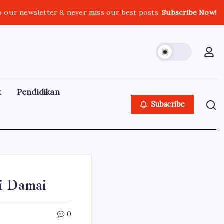
o our newsletter & never miss our best posts.
Subscribe Now!
k
Pendidikan
Subscribe
si Damai
0