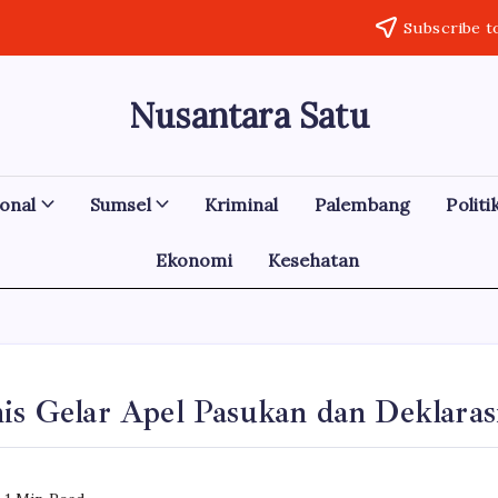
Subscribe t
Nusantara Satu
Berita
Untuk
Nusantara
onal
Sumsel
Kriminal
Palembang
Politi
Ekonomi
Kesehatan
mis Gelar Apel Pasukan dan Deklara