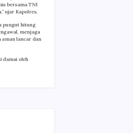
amis bersama TNI
” ujar Kapolres.
a pungut hitung
mengawal, menjaga
n aman lancar dan
si damai oleh