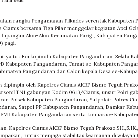
1 Min Read
alam rangka Pengamanan Pilkades serentak Kabupaten
s Ciamis bersama Tiga Pilar menggelar kegiatan Apel Ge
i lapangan Alun-Alun Kecamatan Parigi, Kabupaten Pang
) pagi.
ini, yaitu : Forkopimda Kabupaten Pangandaran, Sekda K
PD Kabupaten Pangandaran, Camat se-Kabupaten Panga
abupaten Pangandaran dan Calon kepala Desa se-Kabup
n dipimpin oleh Kapolres Ciamis AKBP Bismo Teguh Prako
personil TNI gabungan Kodim 0613/Ciamis, unsur Polri g
jaran Polsek Kabupaten Pangandaran, Satpolair Polres Cia
daran, Satpol PP Kabupaten Pangandaran, Damkar Kab
PMI Kabupaten Pangandaran serta Linmas se-Kabupate
an, Kapolres Ciamis AKBP Bismo Teguh Prakoso.SH.,S.IK
paikan, “untuk menjaga stabilitas keamanan di wilayah