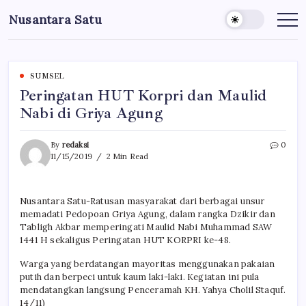
Skip
Nusantara Satu
to
Berita
Untuk
content
Nusantara
SUMSEL
Peringatan HUT Korpri dan Maulid
Nabi di Griya Agung
By
redaksi
0
11/15/2019
2 Min Read
Nusantara Satu-Ratusan masyarakat dari berbagai unsur
memadati Pedopoan Griya Agung, dalam rangka Dzikir dan
Tabligh Akbar memperingati Maulid Nabi Muhammad SAW
1441 H sekaligus Peringatan HUT KORPRI ke-48.
Warga yang berdatangan mayoritas menggunakan pakaian
putih dan berpeci untuk kaum laki-laki. Kegiatan ini pula
mendatangkan langsung Penceramah KH. Yahya Cholil Staquf.
14/11)