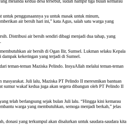
n yang melanda kedua desa tersebut, sudah hampir tiga bulan kemarau
erhemat untuk penggunaannya ya untuk masak untuk minum,
mberikan air bersih hari ini,” kata Agus, salah satu warga yang
ih. Distribusi air bersih sendiri dibagi menjadi dua tahap, yang
.
 membutuhkan air bersih di Ogan Ilir, Sumsel. Lukman selaku Kepala
 dampak kekeringan yang terjadi di Sumsel.
 dari teman-teman Maziska Pelindo. InsyaAllah melalui teman-teman
 masyarakat. Juli lalu, Maziska PT Pelindo II meresmikan bantuan
kat sumur wakaf kedua juga akan segera dibangun oleh PT Pelindo II
ng telah berlangsung sejak bulan Juli lalu. “Hingga kini kemarau
k membantu warga yang membutuhkan, semoga menjadi berkah,” jelas
, donasi yang terkumpul akan disalurkan untuk saudara-saudara kita