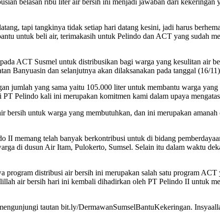
usian belasan ribu liter air bersih ini menjadi jawaban dari kekeringa
g datang, tapi tangkinya tidak setiap hari datang kesini, jadi harus b
erbantu untuk beli air, terimakasih untuk Pelindo dan ACT yang sudah me
pada ACT Susmel untuk distribusikan bagi warga yang kesulitan air bers
atan Banyuasin dan selanjutnya akan dilaksanakan pada tanggal (16/11)
engan jumlah yang sama yaitu 105.000 liter untuk membantu warga yang
 PT Pelindo kali ini merupakan komitmen kami dalam upaya mengatasi
n air bersih untuk warga yang membutuhkan, dan ini merupakan amanah
o II memang telah banyak berkontribusi untuk di bidang pemberdayaan
arga di dusun Air Itam, Pulokerto, Sumsel. Selain itu dalam waktu de
ogram distribusi air bersih ini merupakan salah satu program ACT ya
illah air bersih hari ini kembali dihadirkan oleh PT Pelindo II untu
engunjungi tautan bit.ly/DermawanSumselBantuKekeringan. Insyaallah