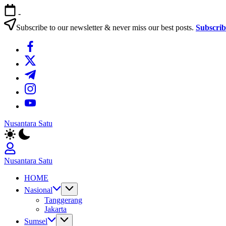
Skip
-
to
content
Subscribe to our newsletter & never miss our best posts.
Subscri
https://www.facebook.com/
https://twitter.com/
https://t.me/
https://www.instagram.com/
https://youtube.com/
Nusantara Satu
Berita
Untuk
Nusantara
Nusantara Satu
Berita
HOME
Untuk
Nusantara
Nasional
Tanggerang
Jakarta
Sumsel