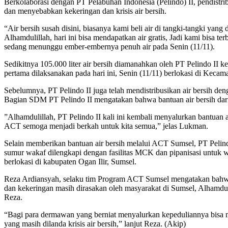
Berkolaborasi dengan PT Pelabuhan Indonesia (Pelindo) II, pendistrib
dan menyebabkan kekeringan dan krisis air bersih.
“Air bersih susah disini, biasanya kami beli air di tangki-tangki yan
Alhamdulillah, hari ini bisa mendapatkan air gratis, Jadi kami bisa t
sedang menunggu ember-embernya penuh air pada Senin (11/11).
Sedikitnya 105.000 liter air bersih diamanahkan oleh PT Pelindo II ke
pertama dilaksanakan pada hari ini, Senin (11/11) berlokasi di Kecam
Sebelumnya, PT Pelindo II juga telah mendistribusikan air bersih d
Bagian SDM PT Pelindo II mengatakan bahwa bantuan air bersih dari
”Alhamdulillah, PT Pelindo II kali ini kembali menyalurkan bantua
ACT semoga menjadi berkah untuk kita semua,” jelas Lukman.
Selain memberikan bantuan air bersih melalui ACT Sumsel, PT Pelind
sumur wakaf dilengkapi dengan fasilitas MCK dan pipanisasi untuk w
berlokasi di kabupaten Ogan Ilir, Sumsel.
Reza Ardiansyah, selaku tim Program ACT Sumsel mengatakan bahwa pr
dan kekeringan masih dirasakan oleh masyarakat di Sumsel, Alhamdul
Reza.
“Bagi para dermawan yang berniat menyalurkan kepeduliannya bisa m
yang masih dilanda krisis air bersih,” lanjut Reza. (Akip)