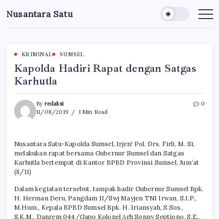
Skip
Nusantara Satu
to
Berita
Untuk
content
Nusantara
KRIMINAL
SUMSEL
Kapolda Hadiri Rapat dengan Satgas
Karhutla
By
redaksi
0
11/08/2019
1 Min Read
Nusantara Satu-Kapolda Sumsel, Irjen! Pol. Drs. Firli, M. Si,
melakukan rapat bersama Gubernur Sumsel dan Satgas
Karhutla bertempat di Kantor BPBD Provinsi Sumsel, Jum’at
(8/11)
Dalam kegiatan tersebut, tampak hadir Gubernur Sumsel Bpk.
H. Herman Deru, Pangdam II/Swj Mayjen TNI Irwan, S.I.P.,
M.Hum., Kepala BPBD Sumsel Bpk. H. Iriansyah, S.Sos.,
S.K.M., Danrem 044/Gapo Kolonel Arh Sonny Septiono, S.E.,