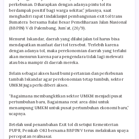
perkebunan. Diharapkan dengan adanya pintu tol itu
berdampak positif bagi warga sekitar,” jelasnya, saat
menghadiri rapat tindaklanjut pembangunan exit tol trans
Sumatera bersama Balai Besar Pemeliharaan Jalan Nasional
(BBPJN) V di Palembang, Jum’at, (20/9).
Menurut Iskandar, daerah yang dilalui jalan tol harus bisa
mendapatkan manfaat dari tol tersebut. Terlebih karena
dengan adanya tol, maka perekonomian daerah yang terlalui
akan menurun karena para pengendara tidak lagi melewati
atau bisa mampir di daerah mereka.
Selain sebagai akses hasil bumi pertanian dan perkebunan
tambah Iskandar agar perekonomian tetap tumbuh, sektor
UMKM juga perlu diberi akses.
“Bagaimana membangkitkan sektor UMKM menjadi pusat
pertumbuhan baru, Bagaimana rest area diisi untuk
menampung UMKM untuk pusat pertumbuhan ekonomi baru,”
ucapnya.
Setelah usul penambahan Exit tol di setujui Kementerian
PUPR, Pemkab OKI bersama BBPJN V terus melakukan upaya
percepatan realisasai.