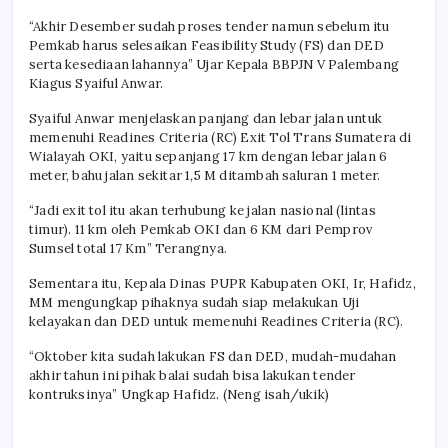
“Akhir Desember sudah proses tender namun sebelum itu
Pemkab harus selesaikan Feasibility Study (FS) dan DED
serta kesediaan lahannya” Ujar Kepala BBPJN V Palembang
Kiagus Syaiful Anwar.
Syaiful Anwar menjelaskan panjang dan lebar jalan untuk
memenuhi Readines Criteria (RC) Exit Tol Trans Sumatera di
Wialayah OKI, yaitu sepanjang 17 km dengan lebar jalan 6
meter, bahu jalan sekitar 1,5 M ditambah saluran 1 meter.
“Jadi exit tol itu akan terhubung ke jalan nasional (lintas
timur). 11 km oleh Pemkab OKI dan 6 KM dari Pemprov
Sumsel total 17 Km” Terangnya.
Sementara itu, Kepala Dinas PUPR Kabupaten OKI, Ir, Hafidz,
MM mengungkap pihaknya sudah siap melakukan Uji
kelayakan dan DED untuk memenuhi Readines Criteria (RC).
“Oktober kita sudah lakukan FS dan DED, mudah-mudahan
akhir tahun ini pihak balai sudah bisa lakukan tender
kontruksinya” Ungkap Hafidz. (Neng isah/ukik)