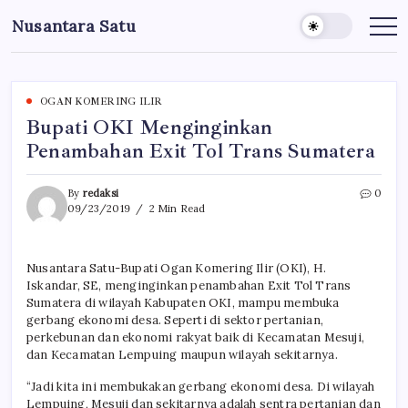
Skip
Nusantara Satu
to
Berita
Untuk
content
Nusantara
OGAN KOMERING ILIR
Bupati OKI Menginginkan
Penambahan Exit Tol Trans Sumatera
By
redaksi
0
09/23/2019
2 Min Read
Nusantara Satu-Bupati Ogan Komering Ilir (OKI), H.
Iskandar, SE, menginginkan penambahan Exit Tol Trans
Sumatera di wilayah Kabupaten OKI, mampu membuka
gerbang ekonomi desa. Seperti di sektor pertanian,
perkebunan dan ekonomi rakyat baik di Kecamatan Mesuji,
dan Kecamatan Lempuing maupun wilayah sekitarnya.
“Jadi kita ini membukakan gerbang ekonomi desa. Di wilayah
Lempuing, Mesuji dan sekitarnya adalah sentra pertanian dan