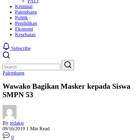
PALI
Kriminal
Palembang
Politik
Pendidikan
Ekonomi
Kesehatan
Subscribe
Close
Search
Search
Palembang
Wawako Bagikan Masker kepada Siswa
SMPN 53
By
redaksi
09/16/2019
1 Min Read
0