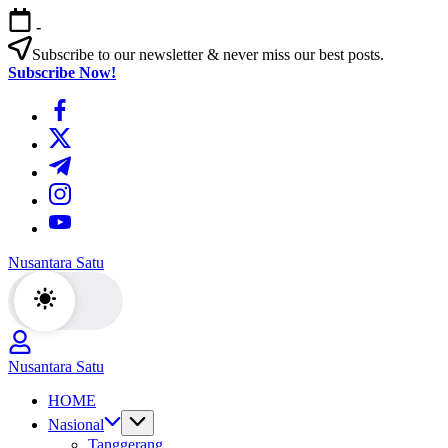
Skip
-
to
content
Subscribe to our newsletter & never miss our best posts.
Subscribe Now!
https://www.facebook.com/
https://twitter.com/
https://t.me/
https://www.instagram.com/
https://youtube.com/
Nusantara Satu
Berita
Untuk
Nusantara
Nusantara Satu
Berita
HOME
Untuk
Nusantara
Nasional
Tanggerang