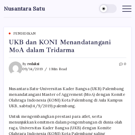
Skip
Nusantara Satu
to
Berita
Untuk
content
Nusantara
PENDIDIKAN
UKB dan KONI Menandatangani
MoA dalam Tridarma
By
redaksi
0
09/14/2019
1 Min Read
Nusantara Satu-Universitas Kader Bangsa (UKB) Palembang
menandatangani Master of Aggrement (MoA) dengan Komite
Olahraga Indonesia (KONI) Kota Palembang di Aula Kampus
UKB, sabtu(14/9/2019) palembang.
Untuk mengembangkan prestasi para atlet, serta
menunjukkan komitmen dalam pengembangan di dunia olah
raga, Universitas Kader Bangsa (UKB) dengan Komite
Olahraga Indonesia (KONI) Kota Palembang saling