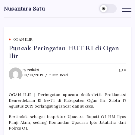
Skip
Nusantara Satu
to
Berita
Untuk
content
Nusantara
OGAN ILIR
Puncak Peringatan HUT RI di Ogan
Ilir
By
redaksi
0
08/18/2019
2 Min Read
OGAN ILIR | Perimgatan upacara detik-detik Proklamasi
Kemerdekaan RI ke-74 di Kabupaten Ogan Ilir, Sabtu 17
Agustus 2019 berlangsung lancar dan sukses.
Bertindak sebagai Inspektur Upacara, Bupati OI HM Ilyas
Panji Alam, sedang Komandan Upacara Iptu Jatatatra dari
Polres OI.