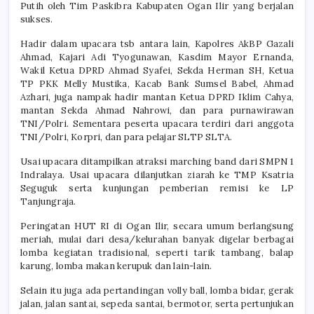
Putih oleh Tim Paskibra Kabupaten Ogan Ilir yang berjalan
sukses.
Hadir dalam upacara tsb antara lain, Kapolres AkBP Gazali
Ahmad, Kajari Adi Tyogunawan, Kasdim Mayor Ernanda,
Wakil Ketua DPRD Ahmad Syafei, Sekda Herman SH, Ketua
TP PKK Melly Mustika, Kacab Bank Sumsel Babel, Ahmad
Azhari, juga nampak hadir mantan Ketua DPRD Iklim Cahya,
mantan Sekda Ahmad Nahrowi, dan para purnawirawan
TNI/Polri. Sementara peserta upacara terdiri dari anggota
TNI/Polri, Korpri, dan para pelajar SLTP SLTA.
Usai upacara ditampilkan atraksi marching band dari SMPN 1
Indralaya. Usai upacara dilanjutkan ziarah ke TMP Ksatria
Seguguk serta kunjungan pemberian remisi ke LP
Tanjungraja.
Peringatan HUT RI di Ogan Ilir, secara umum berlangsung
meriah, mulai dari desa/kelurahan banyak digelar berbagai
lomba kegiatan tradisional, seperti tarik tambang, balap
karung, lomba makan kerupuk dan lain-lain.
Selain itu juga ada pertandingan volly ball, lomba bidar, gerak
jalan, jalan santai, sepeda santai, bermotor, serta pertunjukan