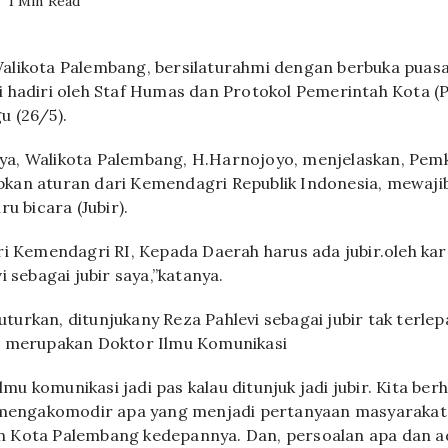
1 Min Read
alikota Palembang, bersilaturahmi dengan berbuka puas
 hadiri oleh Staf Humas dan Protokol Pemerintah Kota (
 (26/5).
a, Walikota Palembang, H.Harnojoyo, menjelaskan, Pem
kan aturan dari Kemendagri Republik Indonesia, mewaji
ru bicara (Jubir).
ri Kemendagri RI, Kepada Daerah harus ada jubir.oleh kar
i sebagai jubir saya,”katanya.
urkan, ditunjukany Reza Pahlevi sebagai jubir tak terlep
g merupakan Doktor Ilmu Komunikasi
 ilmu komunikasi jadi pas kalau ditunjuk jadi jubir. Kita b
a mengakomodir apa yang menjadi pertanyaan masyaraka
 Kota Palembang kedepannya. Dan, persoalan apa dan a