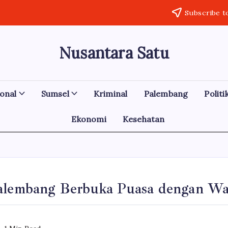
Subscribe t
Nusantara Satu
Berita
Untuk
Nusantara
onal
Sumsel
Kriminal
Palembang
Politi
Ekonomi
Kesehatan
alembang Berbuka Puasa dengan W