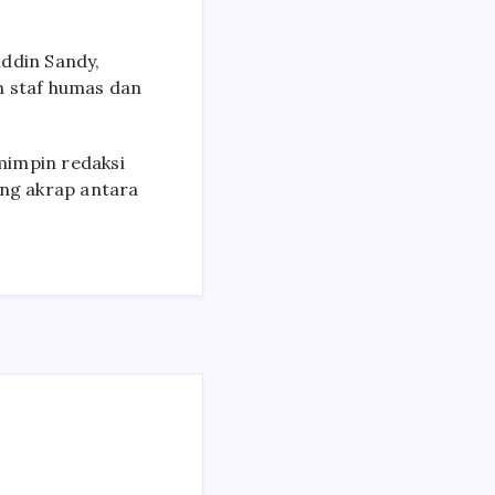
ddin Sandy,
h staf humas dan
mimpin redaksi
ang akrap antara