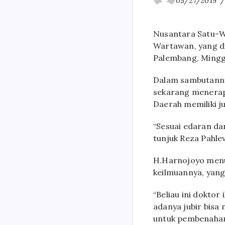
05/27/2019
Nusantara Satu-W
Wartawan, yang di
Palembang, Minggu
Dalam sambutanny
sekarang menerap
Daerah memiliki ju
“Sesuai edaran da
tunjuk Reza Pahlev
H.Harnojoyo menut
keilmuannya, yan
“Beliau ini doktor
adanya jubir bis
untuk pembenahan