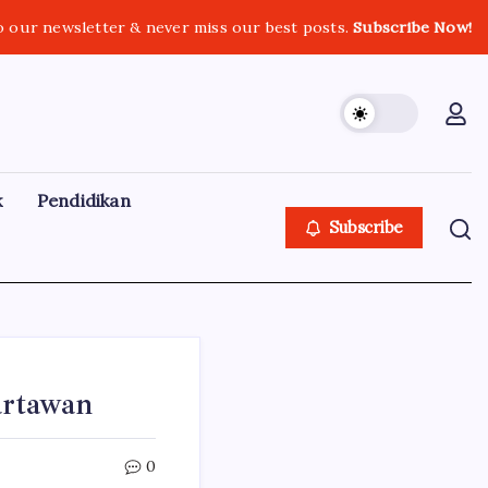
o our newsletter & never miss our best posts.
Subscribe Now!
k
Pendidikan
Subscribe
artawan
0