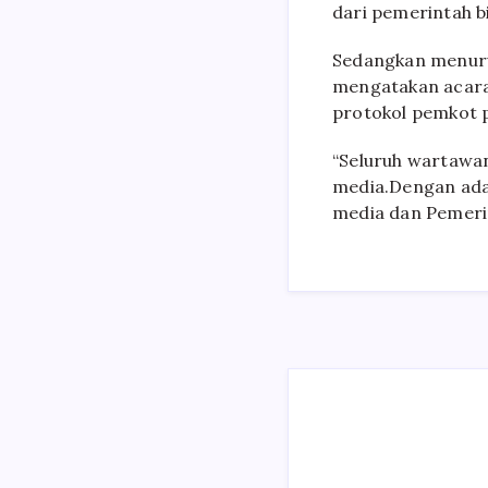
dari pemerintah b
Sedangkan menuru
mengatakan acara 
protokol pemkot 
“Seluruh wartawan
media.Dengan adan
media dan Pemerin