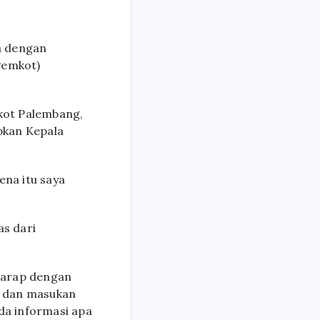
a dengan
Pemkot)
kot Palembang,
bkan Kepala
ena itu saya
as dari
erharap dengan
t dan masukan
da informasi apa