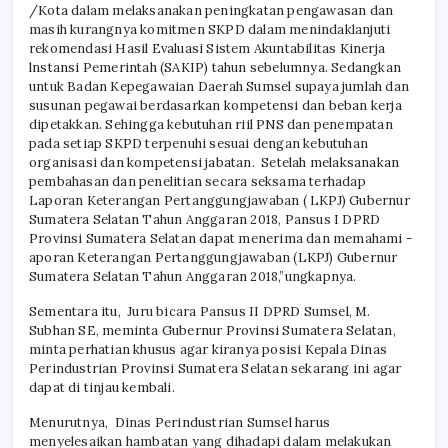
/Kota dalam melaksanakan peningkatan pengawasan dan
masih kurangnya komitmen SKPD dalam menindaklanjuti
rekomendasi Hasil Evaluasi Sistem Akuntabilitas Kinerja
lnstansi Pemerintah (SAKIP) tahun sebelumnya. Sedangkan
untuk Badan Kepegawaian Daerah Sumsel supaya jumlah dan
susunan pegawai berdasarkan kompetensi dan beban kerja
dipetakkan. Sehingga kebutuhan riil PNS dan penempatan
pada setiap SKPD terpenuhi sesuai dengan kebutuhan
organisasi dan kompetensi jabatan. Setelah melaksanakan
pembahasan dan penelitian secara seksama terhadap
Laporan Keterangan Pertanggungjawaban ( LKPJ) Gubernur
Sumatera Selatan Tahun Anggaran 2018, Pansus I DPRD
Provinsi Sumatera Selatan dapat menerima dan memahami -
aporan Keterangan Pertanggungjawaban (LKPJ) Gubernur
Sumatera Selatan Tahun Anggaran 2018,”ungkapnya.
Sementara itu, Juru bicara Pansus II DPRD Sumsel, M.
Subhan SE, meminta Gubernur Provinsi Sumatera Selatan,
minta perhatian khusus agar kiranya posisi Kepala Dinas
Perindustrian Provinsi Sumatera Selatan sekarang ini agar
dapat di tinjau kembali.
Menurutnya, Dinas Perindustrian Sumsel harus
menyelesaikan hambatan yang dihadapi dalam melakukan