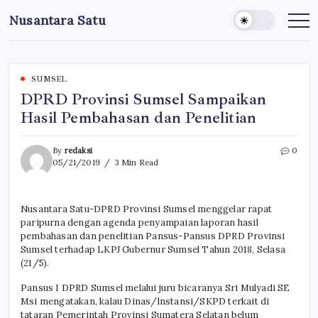
Skip
Nusantara Satu
to
Berita
Untuk
content
Nusantara
SUMSEL
DPRD Provinsi Sumsel Sampaikan
Hasil Pembahasan dan Penelitian
By
redaksi
0
05/21/2019
3 Min Read
Nusantara Satu-DPRD Provinsi Sumsel menggelar rapat
paripurna dengan agenda penyampaian laporan hasil
pembahasan dan penelitian Pansus-Pansus DPRD Provinsi
Sumsel terhadap LKPJ Gubernur Sumsel Tahun 2018, Selasa
(21/5).
Pansus I DPRD Sumsel melalui juru bicaranya Sri Mulyadi SE
Msi mengatakan, kalau Dinas/lnstansi/SKPD terkait di
tataran Pemerintah Provinsi Sumatera Selatan belum