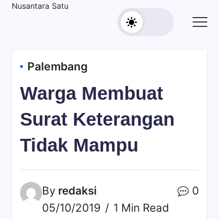
Skip
Nusantara Satu
Berita
to
Untuk
content
Nusantara
Palembang
Warga Membuat
Surat Keterangan
Tidak Mampu
By
redaksi
0
05/10/2019
1 Min Read