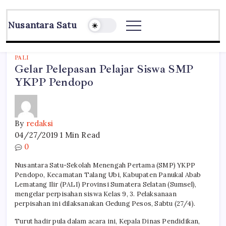
Skip
to
Nusantara Satu
content
Berita
Untuk
Nusantara
PALI
Gelar Pelepasan Pelajar Siswa SMP
YKPP Pendopo
By
redaksi
04/27/2019
1 Min Read
0
Nusantara Satu-Sekolah Menengah Pertama (SMP) YKPP
Pendopo, Kecamatan Talang Ubi, Kabupaten Panukal Abab
Lematang Ilir (PALI) Provinsi Sumatera Selatan (Sumsel),
mengelar perpisahan siswa Kelas 9, 3. Pelaksanaan
perpisahan ini dilaksanakan Gedung Pesos, Sabtu (27/4).
Turut hadir pula dalam acara ini, Kepala Dinas Pendidikan,