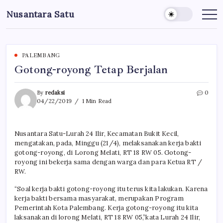
Skip
Nusantara Satu
to
Berita
Untuk
content
Nusantara
PALEMBANG
Gotong-royong Tetap Berjalan
By
redaksi
0
04/22/2019
1 Min Read
Nusantara Satu-Lurah 24 Ilir, Kecamatan Bukit Kecil,
mengatakan, pada, Minggu (21/4), melaksanakan kerja bakti
gotong-royong, di Lorong Melati, RT 18 RW 05. Gotong-
royong ini bekerja sama dengan warga dan para Ketua RT /
RW.
“Soal kerja bakti gotong-royong itu terus kita lakukan. Karena
kerja bakti bersama masyarakat, merupakan Program
Pemerintah Kota Palembang. Kerja gotong-royong itu kita
laksanakan di lorong Melati, RT 18 RW 05,”kata Lurah 24 Ilir,