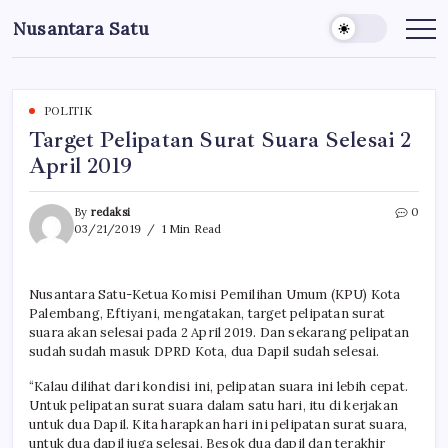
Skip
Nusantara Satu
to
Berita
Untuk
content
Nusantara
POLITIK
Target Pelipatan Surat Suara Selesai 2
April 2019
By
redaksi
0
03/21/2019
1 Min Read
Nusantara Satu-Ketua Komisi Pemilihan Umum (KPU) Kota
Palembang, Eftiyani, mengatakan, target pelipatan surat
suara akan selesai pada 2 April 2019. Dan sekarang pelipatan
sudah sudah masuk DPRD Kota, dua Dapil sudah selesai.
“Kalau dilihat dari kondisi ini, pelipatan suara ini lebih cepat.
Untuk pelipatan surat suara dalam satu hari, itu di kerjakan
untuk dua Dapil. Kita harapkan hari ini pelipatan surat suara,
untuk dua dapil juga selesai. Besok dua dapil dan terakhir