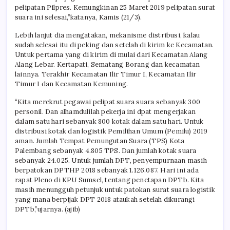
pelipatan Pilpres. Kemungkinan 25 Maret 2019 pelipatan surat
suara ini selesai,”katanya, Kamis (21/3).
Lebih lanjut dia mengatakan, mekanisme distribusi, kalau
sudah selesai itu di peking dan setelah di kirim ke Kecamatan.
Untuk pertama yang di kirim di mulai dari Kecamatan Alang
Alang Lebar. Kertapati, Sematang Borang dan kecamatan
lainnya. Terakhir Kecamatan Ilir Timur I, Kecamatan Ilir
Timur I dan Kecamatan Kemuning.
“Kita merekrut pegawai pelipat suara suara sebanyak 300
personil. Dan alhamdulilah pekerja ini dpat mengerjakan
dalam satu hari sebanyak 800 kotak dalam satu hari. Untuk
distribusi kotak dan logistik Pemilihan Umum (Pemilu) 2019
aman. Jumlah Tempat Pemungutan Suara (TPS) Kota
Palembang sebanyak 4.805 TPS. Dan jumlah kotak suara
sebanyak 24.025. Untuk jumlah DPT, penyempurnaan masih
berpatokan DPTHP 2018 sebanyak 1.126.087. Hari ini ada
rapat Pleno di KPU Sumsel, tentang penetapan DPTb. Kita
masih menungguh petunjuk untuk patokan surat suara logistik
yang mana berpijak DPT 2018 ataukah setelah dikurangi
DPTb,”ujarnya. (ajib)