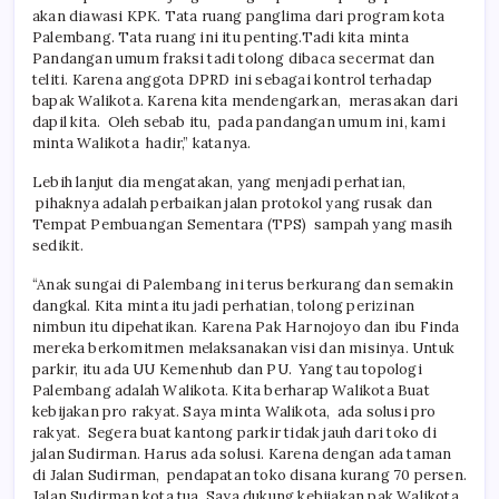
akan diawasi KPK. Tata ruang panglima dari program kota
Palembang. Tata ruang ini itu penting.Tadi kita minta
Pandangan umum fraksi tadi tolong dibaca secermat dan
teliti. Karena anggota DPRD ini sebagai kontrol terhadap
bapak Walikota. Karena kita mendengarkan, merasakan dari
dapil kita. Oleh sebab itu, pada pandangan umum ini, kami
minta Walikota hadir,” katanya.
Lebih lanjut dia mengatakan, yang menjadi perhatian,
pihaknya adalah perbaikan jalan protokol yang rusak dan
Tempat Pembuangan Sementara (TPS) sampah yang masih
sedikit.
“Anak sungai di Palembang ini terus berkurang dan semakin
dangkal. Kita minta itu jadi perhatian, tolong perizinan
nimbun itu dipehatikan. Karena Pak Harnojoyo dan ibu Finda
mereka berkomitmen melaksanakan visi dan misinya. Untuk
parkir, itu ada UU Kemenhub dan PU. Yang tau topologi
Palembang adalah Walikota. Kita berharap Walikota Buat
kebijakan pro rakyat. Saya minta Walikota, ada solusi pro
rakyat. Segera buat kantong parkir tidak jauh dari toko di
jalan Sudirman. Harus ada solusi. Karena dengan ada taman
di Jalan Sudirman, pendapatan toko disana kurang 70 persen.
Jalan Sudirman kota tua. Saya dukung kebijakan pak Walikota,