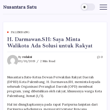
Skip
Nusantara Satu
to
Berita
Untuk
content
Nusantara
PALEMBANG
H. Darmawan.SH: Saya Minta
Walikota Ada Solusi untuk Rakyat
By
redaksi
0
03/01/2019
2 Min Read
Nusantara Satu-Ketua Dewan Perwakilan Rakyat Daerah
(DPRD) Kota Palembang, H. Darmawan.SH, meminta kepada
seluruah Organisasi Perangkat Daerah (OPD) membuat
program, yang dibutuhkan oleh rakyat, khususnya warga Kota
Palembang, Jumat (1/3).
Hal ini diungkapkannya pada rapat Paripurna lanjutan dari
Paripurna sebelumnya, menyoroti tentang Rencana