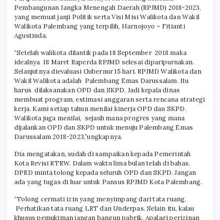
Pembangunan Jangka Menengah Daerah (RPJMD) 2018-2023,
yang memuat janji Politik serta Visi Misi Walikota dan Wakil
Walikota Palembang yang terpilih, Harnojoyo – Fitianti
Agustinda.
“Setelah walikota dilantik pada 18 September 2018 maka
idealnya 18 Maret Raperda RPJMD selesai diparipurnakan.
Selanjutnya dievaluasi Gubernur 15 hari. RPJMD Walikota dan
Wakil Walikota adalah Palembang Emas Darussalam. Itu
harus dilaksanakan OPD dan SKPD. Jadi kepala dinas
membuat program, estimasi anggaran serta rencana strategi
kerja. Kami setiap tahun menilai kinerja OPD dan SKPD.
Walikota juga menilai, sejauh mana progres yang mana
dijalankan OPD dan SKPD untuk menuju Palembang Emas
Darussalam 2018-2023,”ungkapnya.
Dia mengatakan, sudah di sampaikan kepada Pemerintah
Kota Revisi RTRW. Dalam waktu lima bulan telah di bahas.
DPRD minta tolong kepada seluruh OPD dan SKPD. Jangan
ada yang tugas di luar untuk Pansus RPJMD Kota Palembang.
“Tolong cermati izin yang menyimpang dari tata ruang.
Perhatikan tata ruang LRT dan Underpas. Selain itu, kalau
khusus pemukiman jangan bangun pabrik. Apalagi perizinan