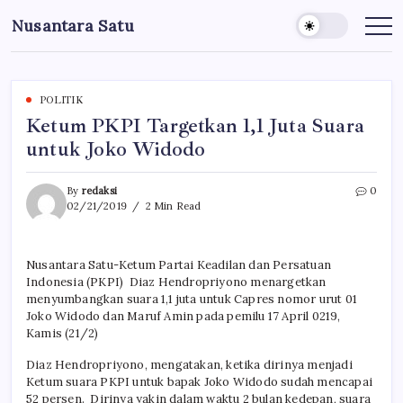
Skip
Nusantara Satu
to
Berita
Untuk
content
Nusantara
POLITIK
Ketum PKPI Targetkan 1,1 Juta Suara
untuk Joko Widodo
By
redaksi
0
02/21/2019
2 Min Read
Nusantara Satu-Ketum Partai Keadilan dan Persatuan
Indonesia (PKPI) Diaz Hendropriyono menargetkan
menyumbangkan suara 1,1 juta untuk Capres nomor urut 01
Joko Widodo dan Maruf Amin pada pemilu 17 April 0219,
Kamis (21/2)
Diaz Hendropriyono, mengatakan, ketika dirinya menjadi
Ketum suara PKPI untuk bapak Joko Widodo sudah mencapai
52 persen. Dirinya yakin dalam waktu 2 bulan kedepan, suara