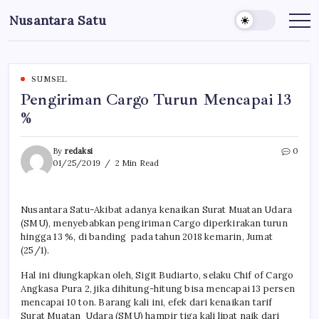
Skip
Nusantara Satu
to
Berita
Untuk
content
Nusantara
SUMSEL
Pengiriman Cargo Turun Mencapai 13
%
By
redaksi
0
01/25/2019
2 Min Read
Nusantara Satu-Akibat adanya kenaikan Surat Muatan Udara
(SMU), menyebabkan pengiriman Cargo diperkirakan turun
hingga 13 %, di banding pada tahun 2018 kemarin, Jumat
(25/1).
Hal ini diungkapkan oleh, Sigit Budiarto, selaku Chif of Cargo
Angkasa Pura 2, jika dihitung-hitung bisa mencapai 13 persen
mencapai 10 ton. Barang kali ini, efek dari kenaikan tarif
Surat Muatan Udara (SMU) hampir tiga kali lipat naik dari