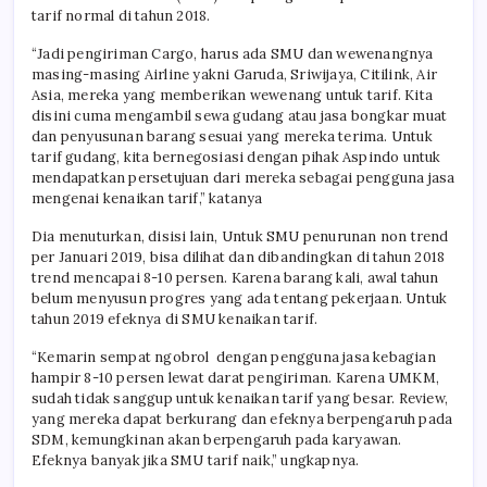
tarif normal di tahun 2018.
“Jadi pengiriman Cargo, harus ada SMU dan wewenangnya
masing-masing Airline yakni Garuda, Sriwijaya, Citilink, Air
Asia, mereka yang memberikan wewenang untuk tarif. Kita
disini cuma mengambil sewa gudang atau jasa bongkar muat
dan penyusunan barang sesuai yang mereka terima. Untuk
tarif gudang, kita bernegosiasi dengan pihak Aspindo untuk
mendapatkan persetujuan dari mereka sebagai pengguna jasa
mengenai kenaikan tarif,” katanya
Dia menuturkan, disisi lain, Untuk SMU penurunan non trend
per Januari 2019, bisa dilihat dan dibandingkan di tahun 2018
trend mencapai 8-10 persen. Karena barang kali, awal tahun
belum menyusun progres yang ada tentang pekerjaan. Untuk
tahun 2019 efeknya di SMU kenaikan tarif.
“Kemarin sempat ngobrol dengan pengguna jasa kebagian
hampir 8-10 persen lewat darat pengiriman. Karena UMKM,
sudah tidak sanggup untuk kenaikan tarif yang besar. Review,
yang mereka dapat berkurang dan efeknya berpengaruh pada
SDM, kemungkinan akan berpengaruh pada karyawan.
Efeknya banyak jika SMU tarif naik,” ungkapnya.