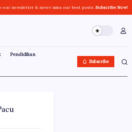
o our newsletter & never miss our best posts.
Subscribe Now!
k
Pendidikan
Subscribe
Pacu