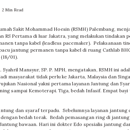
2 Min Read
umah Sakit Mohammad Hoesin (RSMH) Palembang, menja
n RS Pertama di luar Jakatra, yang melakukan tindakan 
anen tanpa kabel (leadless pacemaker). Pelaksanaan ti
pacu jantung permanen tanpa kabel di ruang Cathlab B
(18/01).
. Syahril Mansyur, SP. P. MPH, mengatakan, RSMH ini ada
Jadi masyarakat tidak perlu ke Jakarta, Malaysia dan Sin
ujukan Nasional yakni pertama layanan Jantung dan Syar
ning sampai Kemoterapi. Tiga, bedah Infasif. Empat bayi
antung dan syaraf terpadu. Sebelumnya layanan jantung 
 dengan bedah torak. Bedah pemasangan ring di jantung
 Jantung bawaan. Hari ini dokter Edo spesialis jantung d