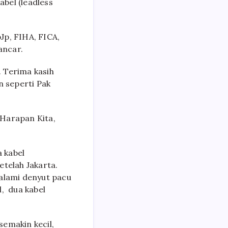
bel (leadless
Jp, FIHA, FICA,
ancar.
. Terima kasih
 seperti Pak
 Harapan Kita,
 kabel
etelah Jakarta.
alami denyut pacu
, dua kabel
emakin kecil,