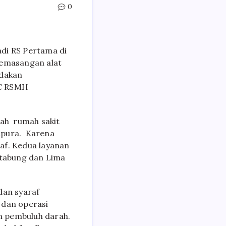
0
di RS Pertama di
pemasangan alat
ndakan
HC RSMH
lah rumah sakit
gapura. Karena
af. Kedua layanan
 tabung dan Lima
dan syaraf
 dan operasi
an pembuluh darah.