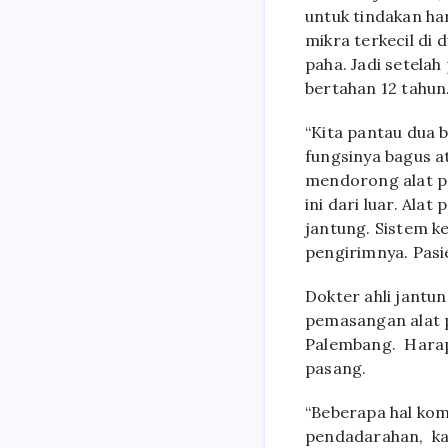
untuk tindakan har
mikra terkecil di 
paha. Jadi setelah
bertahan 12 tahun
“Kita pantau dua 
fungsinya bagus a
mendorong alat pa
ini dari luar. Ala
jantung. Sistem k
pengirimnya. Pasie
Dokter ahli jantu
pemasangan alat p
Palembang. Harap
pasang.
“Beberapa hal kom
pendadarahan, kab