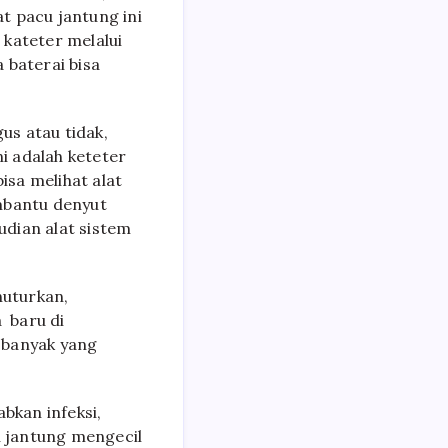
at pacu jantung ini
 kateter melalui
 baterai bisa
us atau tidak,
i adalah keteter
isa melihat alat
embantu denyut
udian alat sistem
nuturkan,
a baru di
 banyak yang
abkan infeksi,
u jantung mengecil