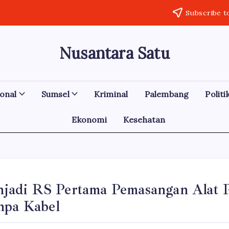
Subscribe t
Nusantara Satu
Berita
Untuk
Nusantara
onal
Sumsel
Kriminal
Palembang
Politi
Ekonomi
Kesehatan
adi RS Pertama Pemasangan Alat 
npa Kabel