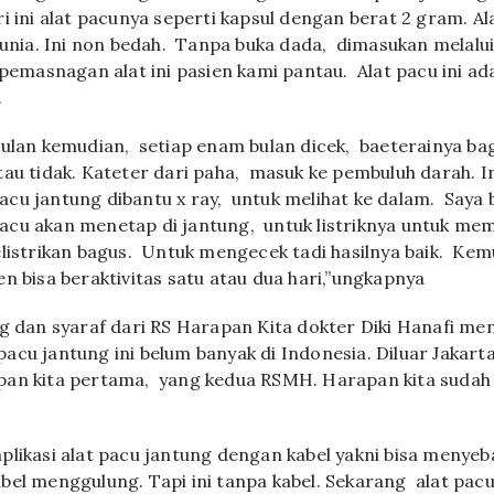
i ini alat pacunya seperti kapsul dengan berat 2 gram. Al
dunia. Ini non bedah. Tanpa buka dada, dimasukan melalui
 pemasnagan alat ini pasien kami pantau. Alat pacu ini ada
.
bulan kemudian, setiap enam bulan dicek, baeterainya bag
tau tidak. Kateter dari paha, masuk ke pembuluh darah. In
cu jantung dibantu x ray, untuk melihat ke dalam. Saya b
t pacu akan menetap di jantung, untuk listriknya untuk m
elistrikan bagus. Untuk mengecek tadi hasilnya baik. Kem
n bisa beraktivitas satu atau dua hari,”ungkapnya
ng dan syaraf dari RS Harapan Kita dokter Diki Hanafi me
acu jantung ini belum banyak di Indonesia. Diluar Jakart
an kita pertama, yang kedua RSMH. Harapan kita sudah
plikasi alat pacu jantung dengan kabel yakni bisa menyeb
el menggulung. Tapi ini tanpa kabel. Sekarang alat pac