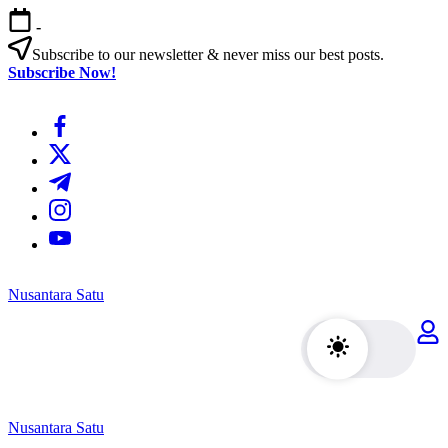
Skip
-
to
content
Subscribe to our newsletter & never miss our best posts.
Subscribe Now!
https://www.facebook.com/
https://twitter.com/
https://t.me/
https://www.instagram.com/
https://youtube.com/
Nusantara Satu
Berita
Untuk
Nusantara
Nusantara Satu
Berita