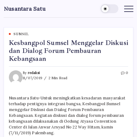
Skip
Nusantara Satu
to
Berita
Untuk
content
Nusantara
SUMSEL
Kesbangpol Sumsel Menggelar Diskusi
dan Dialog Forum Pembauran
Kebangsaan
By
redaksi
0
11/07/2019
2 Min Read
Nusantara Satu-Untuk meningkatkan kesadaran masyarakat
terhadap pentignya integrasi bangsa, Kesbangpol Sumsel
menggelar Diskusi dan Dialog Forum Pembauran
Kebangsaan. Kegiatan diskusi dan dialog forum pembauran
kebangsaan dilaksanakan di Gedung Atyasa Convention
Center di Jalan Anwar Arsyad No 22 Way Hitam, kamis
(7/11/2019) Palembang.