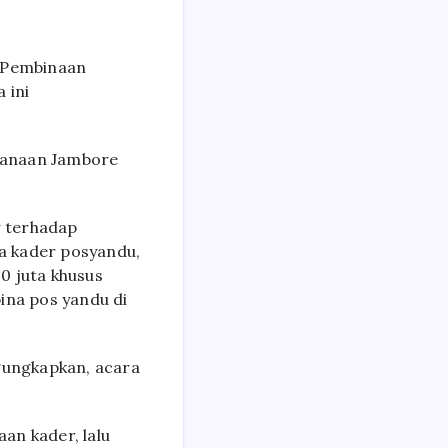
 Pembinaan
 ini
sanaan Jambore
r terhadap
a kader posyandu,
0 juta khusus
ina pos yandu di
gungkapkan, acara
aan kader, lalu