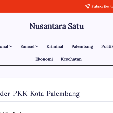
Subscribe t
Nusantara Satu
Berita
Untuk
Nusantara
onal
Sumsel
Kriminal
Palembang
Politi
Ekonomi
Kesehatan
ader PKK Kota Palembang