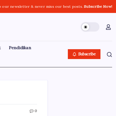
o our newsletter & never miss our best posts.
Subscribe Now!
k
Pendidikan
Subscribe
0