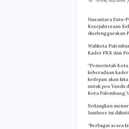
04/30/2019
Nusantara Satu-P
Kesejahteraan Kel
diselenggarakan P
Walikota Palemba
Kader PKK dan Po
“Pemerintah Kota
keberadaan kader
kedepan akan kita
untuk pos Yandu d
Kota Palembang,”
Sedangkan menuru
Jambore ini diiku
“Berbagai acara ki