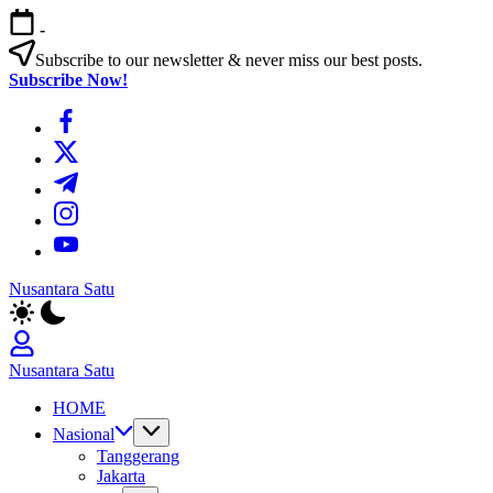
Skip
-
to
content
Subscribe to our newsletter & never miss our best posts.
Subscribe Now!
https://www.facebook.com/
https://twitter.com/
https://t.me/
https://www.instagram.com/
https://youtube.com/
Nusantara Satu
Berita
Untuk
Nusantara
Nusantara Satu
Berita
HOME
Untuk
Nusantara
Nasional
Tanggerang
Jakarta