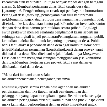
kecamatan atau kabupaten. Ini juga banyak terjadi dengan beragam
alasan. 5. Membuat perjalanan dinas fiktif kepala desa dan
jajarannya. 6. Pengelembungan (mark up) pembayaran honorarium
Perangkat desa (mark up),pembayaran alat tulis kantor.(mark
up),Memungut pajak atau retribusi desa namun hasil pungutan tidak
disetorkan ke kas desa atau kantor pajak,Pembelian inventaris kantor
dengan dana desa namun peruntukkan secara pribadi. Lagi-lagi
ewuh prakewuh menjadi salahsatu penghambat kasus seperti ini
sehingga seringkali terjadi pembiaranPemangkasan anggaran publik
kemudian dialokasikan untuk kepentingan perangkat desa. Publik
harus tahu alokasi pendanaan dana desa agar kasus ini tidak perlu
terjadiMelakukan permainan (kongkalingkong) dalam proyek yang
didanai dana desa. Bisa ditelusuri sejak dilakukannya Musyawarah
Desa dan aturan mengenai larangan menggunakan jasa kontraktor
dari luar.Membuat kegiatan atau proyek fiktif yang dananya
dibebankan dari dana desa.
“Maka dari itu kami akan selalu
melakukanpemantauan,pencegahan,”katanya.
sosialisasi,kepada semua kepala desa agar tidak melakukan
penyimpangan dan jika itupun terjadi penyimpangan dan
pelanggaran yang dapat merugikan negara. Bearti mereka sengaja
melakukan pelanggaran tersebut, karna di pali ada pihak Inspektorat
maka kami akan berkoordinasi dengan pihak Inspektorat untuk