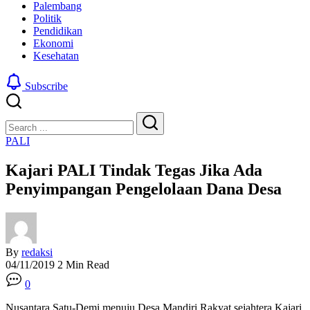
Palembang
Politik
Pendidikan
Ekonomi
Kesehatan
Subscribe
Close
Search
Search
PALI
Kajari PALI Tindak Tegas Jika Ada
Penyimpangan Pengelolaan Dana Desa
By
redaksi
04/11/2019
2 Min Read
0
Nusantara Satu-Demi menuju Desa Mandiri Rakyat sejahtera Kajari