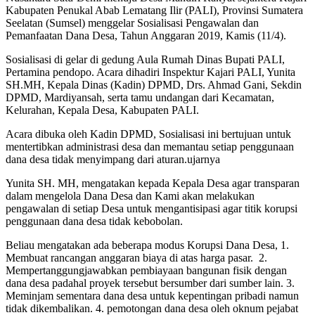
Kabupaten Penukal Abab Lematang Ilir (PALI), Provinsi Sumatera
Seelatan (Sumsel) menggelar Sosialisasi Pengawalan dan
Pemanfaatan Dana Desa, Tahun Anggaran 2019, Kamis (11/4).
Sosialisasi di gelar di gedung Aula Rumah Dinas Bupati PALI,
Pertamina pendopo. Acara dihadiri Inspektur Kajari PALI, Yunita
SH.MH, Kepala Dinas (Kadin) DPMD, Drs. Ahmad Gani, Sekdin
DPMD, Mardiyansah, serta tamu undangan dari Kecamatan,
Kelurahan, Kepala Desa, Kabupaten PALI.
Acara dibuka oleh Kadin DPMD, Sosialisasi ini bertujuan untuk
mentertibkan administrasi desa dan memantau setiap penggunaan
dana desa tidak menyimpang dari aturan.ujarnya
Yunita SH. MH, mengatakan kepada Kepala Desa agar transparan
dalam mengelola Dana Desa dan Kami akan melakukan
pengawalan di setiap Desa untuk mengantisipasi agar titik korupsi
penggunaan dana desa tidak kebobolan.
Beliau mengatakan ada beberapa modus Korupsi Dana Desa, 1.
Membuat rancangan anggaran biaya di atas harga pasar. 2.
Mempertanggungjawabkan pembiayaan bangunan fisik dengan
dana desa padahal proyek tersebut bersumber dari sumber lain. 3.
Meminjam sementara dana desa untuk kepentingan pribadi namun
tidak dikembalikan. 4. pemotongan dana desa oleh oknum pejabat